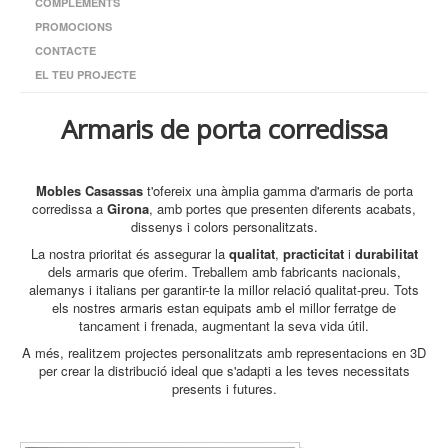
COMPLEMENTS
PROMOCIONS
CONTACTE
EL TEU PROJECTE
Armaris de porta corredissa
Mobles Casassas
t'ofereix una àmplia gamma d'armaris de porta
corredissa a
Girona
, amb portes que presenten diferents acabats,
dissenys i colors personalitzats.
La nostra prioritat és assegurar la
qualitat
,
practicitat
i
durabilitat
dels armaris que oferim. Treballem amb fabricants nacionals,
alemanys i italians per garantir-te la millor relació qualitat-preu. Tots
els nostres armaris estan equipats amb el millor ferratge de
tancament i frenada, augmentant la seva vida útil.
A més, realitzem projectes personalitzats amb representacions en 3D
per crear la distribució ideal que s'adapti a les teves necessitats
presents i futures.